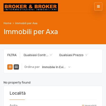
Home
Immobili per Axa
Immobili per Axa
FILTRA
Qualsiasi Contratto
Qualsiasi Prezzo
Ordina per
Immobile In Evidenza
No property found
Località
Acilia
0
immobili