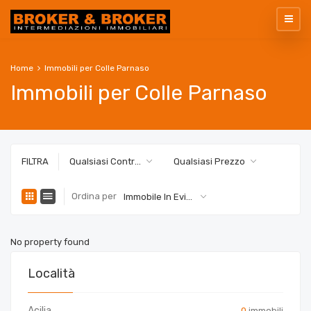
Home
Immobili per Colle Parnaso
Immobili per Colle Parnaso
FILTRA
Qualsiasi Contratto
Qualsiasi Prezzo
Ordina per
Immobile In Evidenza
No property found
Località
Acilia
0
immobili